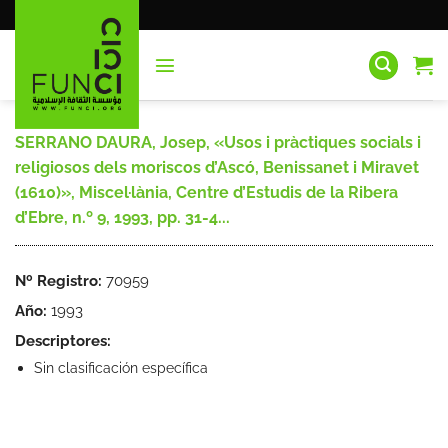
Saltar
al
contenido
SERRANO DAURA, Josep, «Usos i pràctiques socials i
religiosos dels moriscos d’Ascó, Benissanet i Miravet
(1610)», Miscel·lània, Centre d’Estudis de la Ribera
d’Ebre, n.º 9, 1993, pp. 31-4...
Nº Registro:
70959
Año:
1993
Descriptores:
Sin clasificación específica