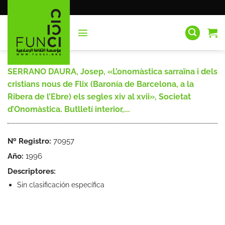
Saltar
al
contenido
SERRANO DAURA, Josep, «L’onomàstica sarraïna i dels
cristians nous de Flix (Baronía de Barcelona, a la
Ribera de l’Ebre) els segles xiv al xvii», Societat
d’Onomàstica. Butlletí interior,...
Nº Registro:
70957
Año:
1996
Descriptores:
Sin clasificación específica