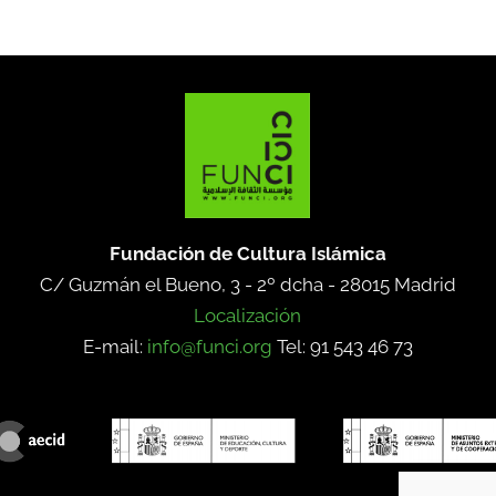
Fundación de Cultura Islámica
C/ Guzmán el Bueno, 3 - 2º dcha -
28015 Madrid
Localización
E-mail:
info@funci.org
Tel: 91 543 46 73