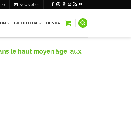
6 73
Newsletter
IÓN
BIBLIOTECA
TIENDA
ns le haut moyen âge: aux