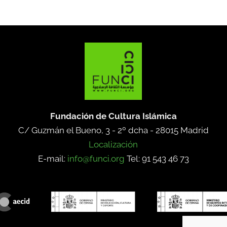
Fundación de Cultura Islámica
C/ Guzmán el Bueno, 3 - 2º dcha -
28015 Madrid
Localización
E-mail:
info@funci.org
Tel: 91 543 46 73