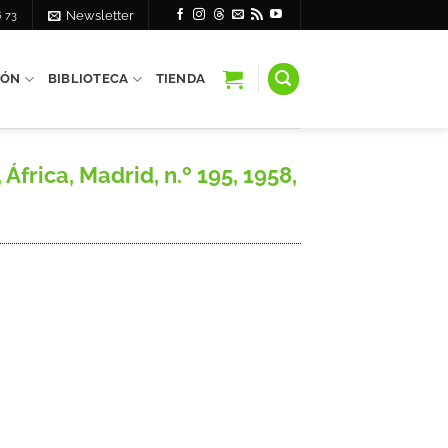
6 73
Newsletter
IÓN
BIBLIOTECA
TIENDA
frica, Madrid, n.º 195, 1958,