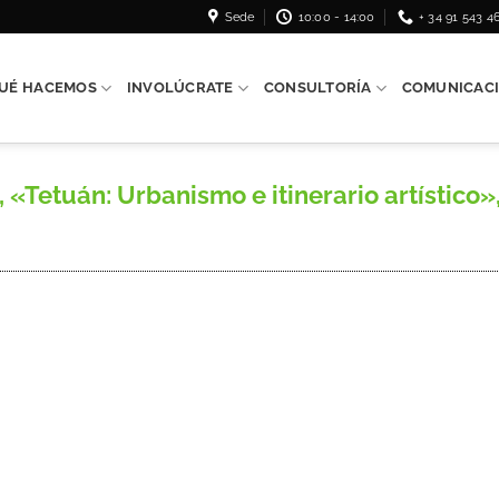
Sede
10:00 - 14:00
+ 34 91 543 4
UÉ HACEMOS
INVOLÚCRATE
CONSULTORÍA
COMUNICAC
etuán: Urbanismo e itinerario artístico», Á