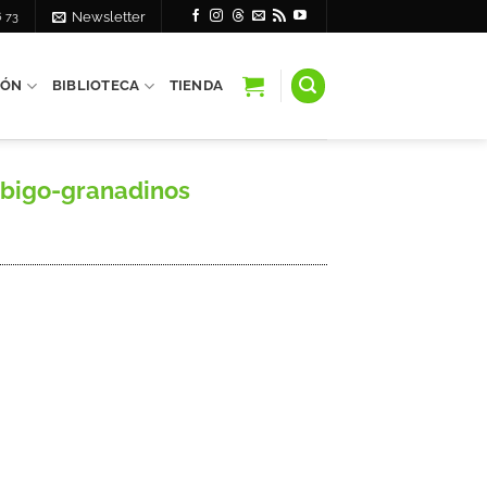
6 73
Newsletter
IÓN
BIBLIOTECA
TIENDA
ábigo-granadinos