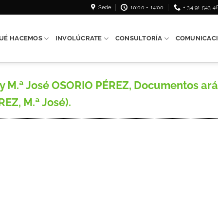
Sede
10:00 - 14:00
+ 34 91 543 4
UÉ HACEMOS
INVOLÚCRATE
CONSULTORÍA
COMUNICAC
y M.ª José OSORIO PÉREZ, Documentos ar
EZ, M.ª José).