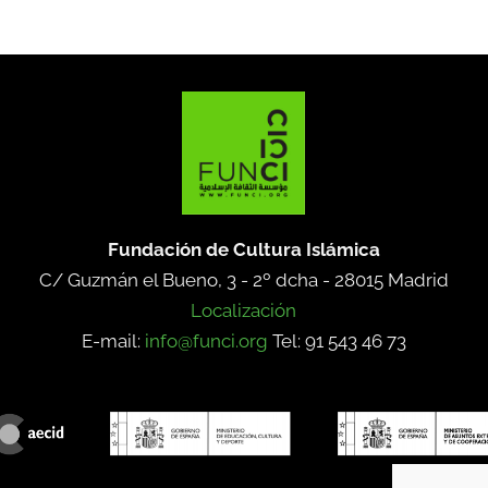
Fundación de Cultura Islámica
C/ Guzmán el Bueno, 3 - 2º dcha -
28015 Madrid
Localización
E-mail:
info@funci.org
Tel: 91 543 46 73