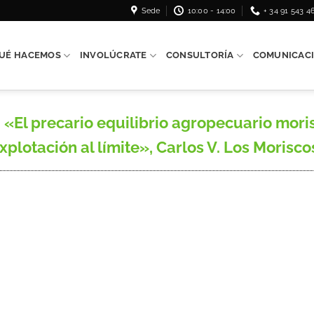
Sede
10:00 - 14:00
+ 34 91 543 4
UÉ HACEMOS
INVOLÚCRATE
CONSULTORÍA
COMUNICAC
El precario equilibrio agropecuario moris
plotación al límite», Carlos V. Los Moriscos 