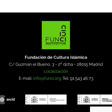
Fundación de Cultura Islámica
C/ Guzmán el Bueno, 3 - 2º dcha -
28015 Madrid
Localización
E-mail:
info@funci.org
Tel: 91 543 46 73