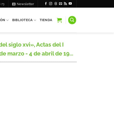
6 73
Newsletter
IÓN
BIBLIOTECA
TIENDA
 siglo xvi», Actas del I
 marzo - 4 de abril de 19...