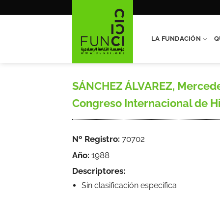
Saltar
al
contenido
LA FUNDACIÓN
Q
SÁNCHEZ ÁLVAREZ, Mercedes, «
Congreso Internacional de His
Nº Registro:
70702
Año:
1988
Descriptores:
Sin clasificación específica