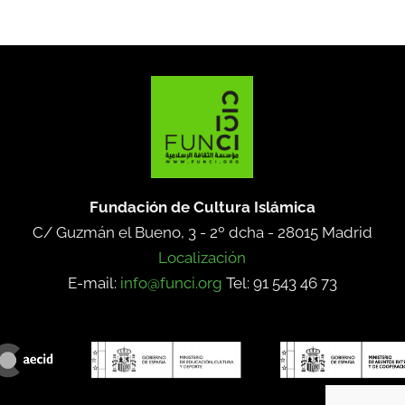
Fundación de Cultura Islámica
C/ Guzmán el Bueno, 3 - 2º dcha -
28015 Madrid
Localización
E-mail:
info@funci.org
Tel: 91 543 46 73