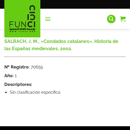
Saltar
al
contenido
SALRACH, J. M., «Condados catalanes», Historia de
las Españas medievales, 2002.
Nº Registro:
70655
Año:
1
Descriptores:
Sin clasificación específica