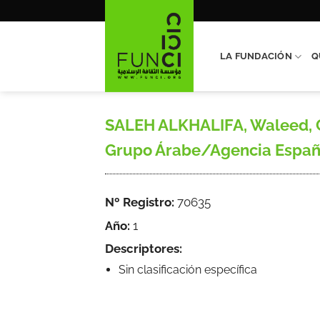
Saltar
al
contenido
LA FUNDACIÓN
Q
SALEH ALKHALIFA, Waleed, Cue
Grupo Árabe/Agencia Español
Nº Registro:
70635
Año:
1
Descriptores:
Sin clasificación específica