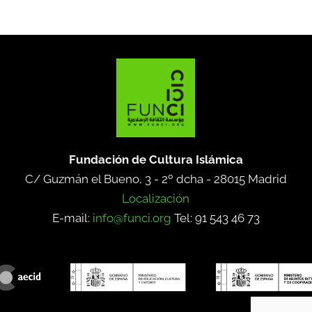
Fundación de Cultura Islámica
C/ Guzmán el Bueno, 3 - 2º dcha -
28015 Madrid
Localización
E-mail:
info@funci.org
Tel: 91 543 46 73