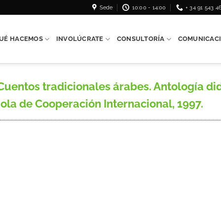
Sede
10:00 - 14:00
+ 34 91 543 4
UÉ HACEMOS
INVOLÚCRATE
CONSULTORÍA
COMUNICAC
ntos tradicionales árabes. Antología didá
a de Cooperación Internacional, 1997.