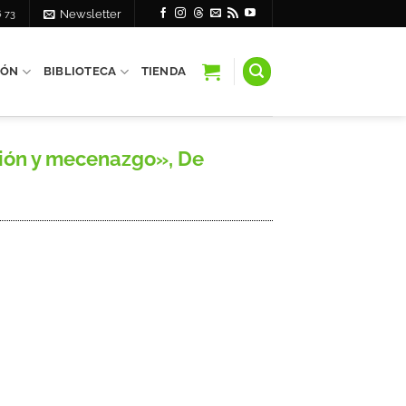
6 73
Newsletter
IÓN
BIBLIOTECA
TIENDA
sión y mecenazgo», De