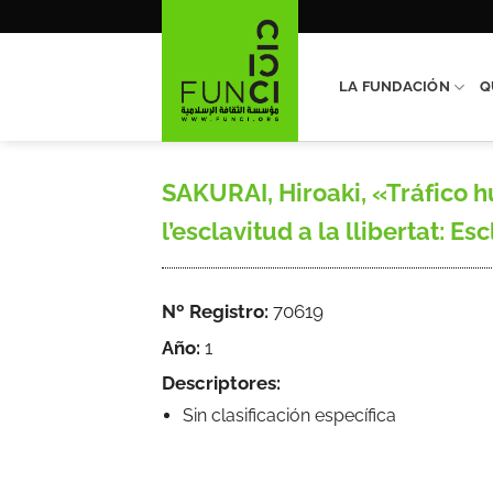
Saltar
al
contenido
LA FUNDACIÓN
Q
SAKURAI, Hiroaki, «Tráfico
l’esclavitud a la llibertat: Esc
Nº Registro:
70619
Año:
1
Descriptores:
Sin clasificación específica