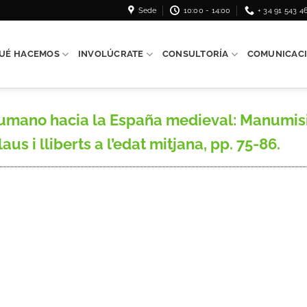
Sede
10:00 - 14:00
+ 34 91 543 4
UÉ HACEMOS
INVOLÚCRATE
CONSULTORÍA
COMUNICAC
 humano hacia la España medieval: Manumi
laus i lliberts a l’edat mitjana, pp. 75-86.