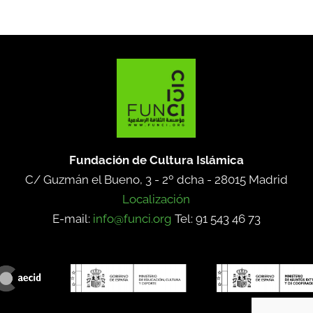
Fundación de Cultura Islámica
C/ Guzmán el Bueno, 3 - 2º dcha -
28015 Madrid
Localización
E-mail:
info@funci.org
Tel: 91 543 46 73