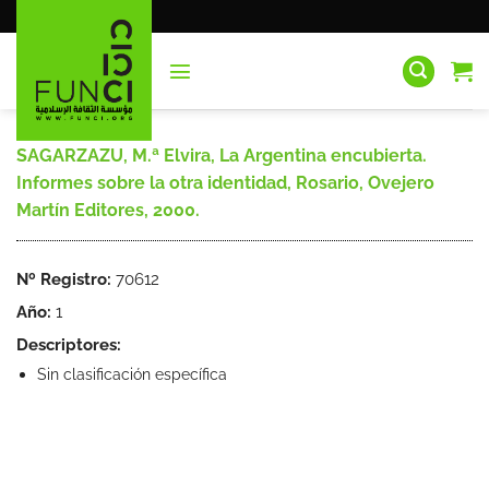
Saltar
al
contenido
SAGARZAZU, M.ª Elvira, La Argentina encubierta.
Informes sobre la otra identidad, Rosario, Ovejero
Martín Editores, 2000.
Nº Registro:
70612
Año:
1
Descriptores:
Sin clasificación específica