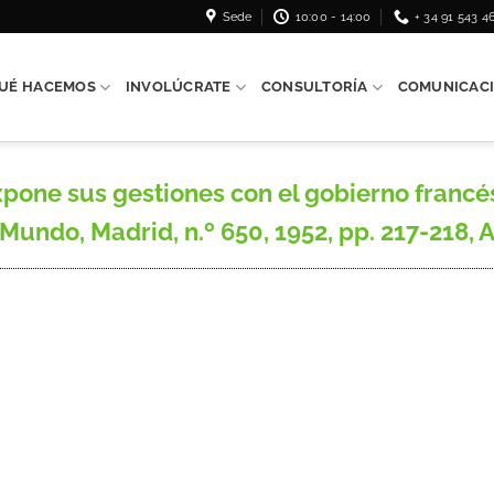
Sede
10:00 - 14:00
+ 34 91 543 4
UÉ HACEMOS
INVOLÚCRATE
CONSULTORÍA
COMUNICAC
one sus gestiones con el gobierno francés
undo, Madrid, n.º 650, 1952, pp. 217-218, A