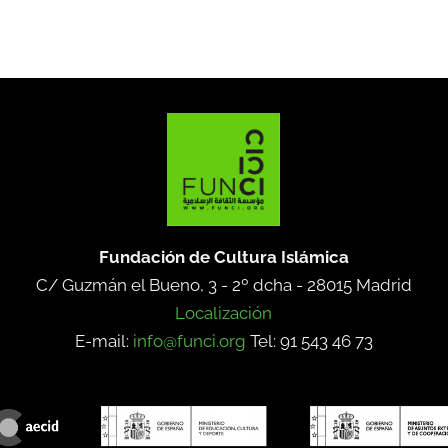
Fundación de Cultura Islámica
C/ Guzmán el Bueno, 3 - 2º dcha -
28015 Madrid
Localización
E-mail:
info@funci.org
Tel: 91 543 46 73