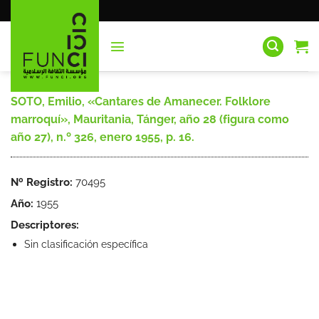
Saltar
al
contenido
SOTO, Emilio, «Cantares de Amanecer. Folklore
marroquí», Mauritania, Tánger, año 28 (figura como
año 27), n.º 326, enero 1955, p. 16.
Nº Registro:
70495
Año:
1955
Descriptores:
Sin clasificación específica