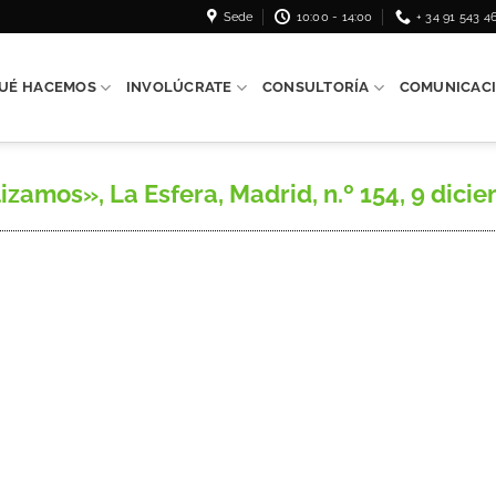
Sede
10:00 - 14:00
+ 34 91 543 4
UÉ HACEMOS
INVOLÚCRATE
CONSULTORÍA
COMUNICAC
amos», La Esfera, Madrid, n.º 154, 9 diciem