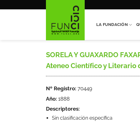
Saltar
al
contenido
LA FUNDACIÓN
Q
SORELA Y GUAXARDO FAXARDO, 
Ateneo Científico y Literario
Nº Registro:
70449
Año:
1888
Descriptores:
Sin clasificación específica