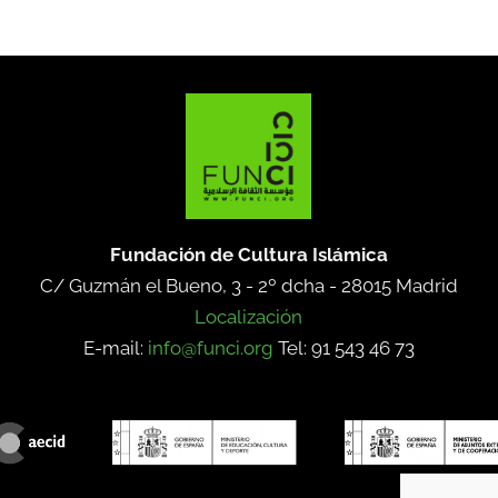
Fundación de Cultura Islámica
C/ Guzmán el Bueno, 3 - 2º dcha -
28015 Madrid
Localización
E-mail:
info@funci.org
Tel: 91 543 46 73