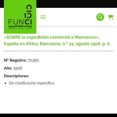
Saltar
al
contenido
«SOBRE la expedición comercial a Marruecos»,
España en África, Barcelona, n.º 33, agosto 1908, p. 6.
Nº Registro:
70380
Año:
1908
Descriptores:
Sin clasificación específica