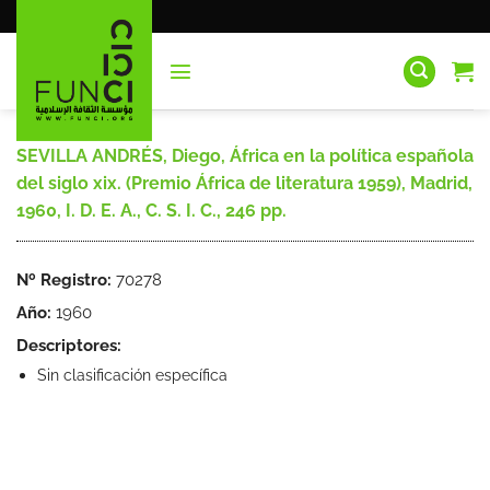
Saltar
al
contenido
SEVILLA ANDRÉS, Diego, África en la política española
del siglo xix. (Premio África de literatura 1959), Madrid,
1960, I. D. E. A., C. S. I. C., 246 pp.
Nº Registro:
70278
Año:
1960
Descriptores:
Sin clasificación específica