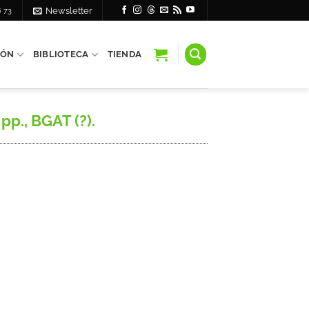
6 73
Newsletter
IÓN
BIBLIOTECA
TIENDA
pp., BGAT (?).