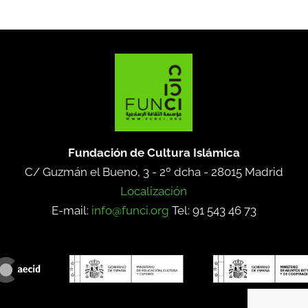
Fundación de Cultura Islámica
C/ Guzmán el Bueno, 3 - 2º dcha -
28015 Madrid
Localización
E-mail:
info@funci.org
Tel: 91 543 46 73