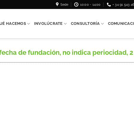
Sede
10:00 - 14:00
+ 34 91 543 4
UÉ HACEMOS
INVOLÚCRATE
CONSULTORÍA
COMUNICAC
 fecha de fundación, no indica periocidad, 2 