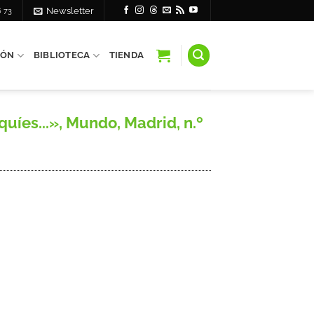
6 73
Newsletter
IÓN
BIBLIOTECA
TIENDA
íes...», Mundo, Madrid, n.º