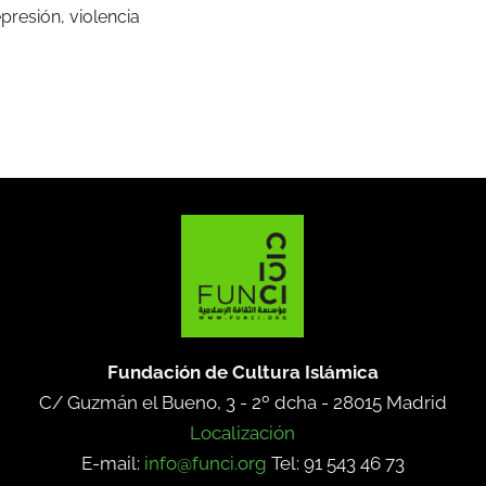
epresión, violencia
Fundación de Cultura Islámica
C/ Guzmán el Bueno, 3 - 2º dcha -
28015 Madrid
Localización
E-mail:
info@funci.org
Tel: 91 543 46 73