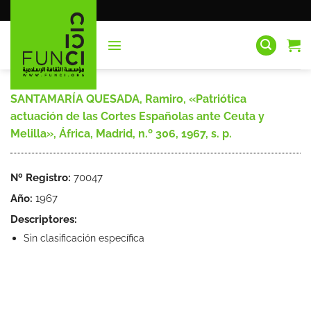
Saltar
al
contenido
SANTAMARÍA QUESADA, Ramiro, «Patriótica
actuación de las Cortes Españolas ante Ceuta y
Melilla», África, Madrid, n.º 306, 1967, s. p.
Nº Registro:
70047
Año:
1967
Descriptores:
Sin clasificación específica