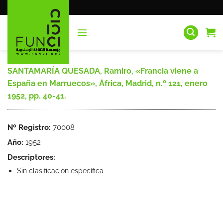
Saltar
al
contenido
SANTAMARÍA QUESADA, Ramiro, «Francia viene a
España en Marruecos», África, Madrid, n.º 121, enero
1952, pp. 40-41.
Nº Registro:
70008
Año:
1952
Descriptores:
Sin clasificación específica