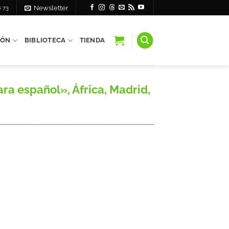
6 73
Newsletter
IÓN
BIBLIOTECA
TIENDA
a español», África, Madrid,