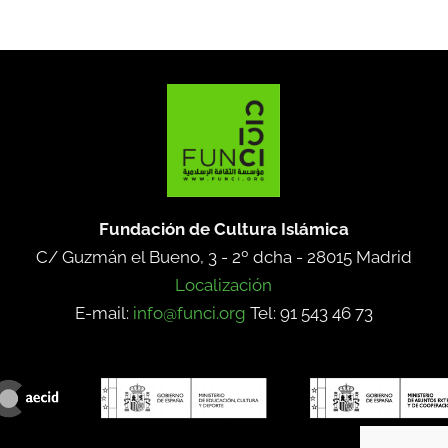
Fundación de Cultura Islámica
C/ Guzmán el Bueno, 3 - 2º dcha -
28015 Madrid
Localización
E-mail:
info@funci.org
Tel: 91 543 46 73