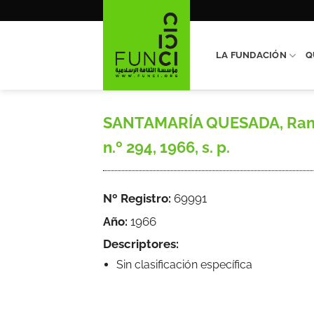
Saltar
al
contenido
LA FUNDACIÓN
Q
SANTAMARÍA QUESADA, Ramiro,
n.º 294, 1966, s. p.
Nº Registro:
69991
Año:
1966
Descriptores:
Sin clasificación específica