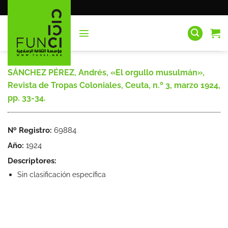
Saltar
al
contenido
SÁNCHEZ PÉREZ, Andrés, «El orgullo musulmán»,
Revista de Tropas Coloniales, Ceuta, n.º 3, marzo 1924,
pp. 33-34.
Nº Registro:
69884
Año:
1924
Descriptores:
Sin clasificación específica