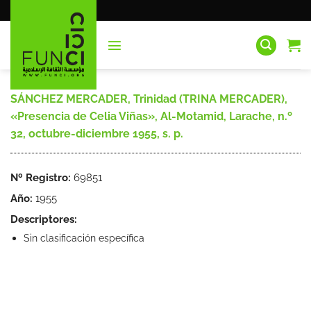
Saltar
al
contenido
SÁNCHEZ MERCADER, Trinidad (TRINA MERCADER),
«Presencia de Celia Viñas», Al-Motamid, Larache, n.º
32, octubre-diciembre 1955, s. p.
Nº Registro:
69851
Año:
1955
Descriptores:
Sin clasificación específica