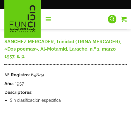
Saltar
al
contenido
SÁNCHEZ MERCADER, Trinidad (TRINA MERCADER),
«Dos poemas», Al-Motamid, Larache, n.º 1, marzo
1957, s. p.
Nº Registro:
69829
Año:
1957
Descriptores:
Sin clasificación específica