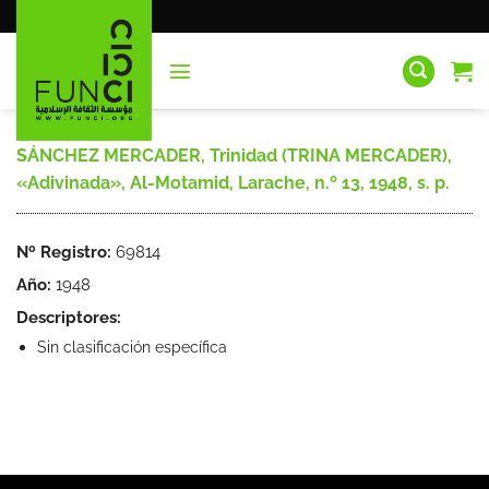
Saltar
al
contenido
SÁNCHEZ MERCADER, Trinidad (TRINA MERCADER),
«Adivinada», Al-Motamid, Larache, n.º 13, 1948, s. p.
Nº Registro:
69814
Año:
1948
Descriptores:
Sin clasificación específica