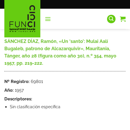
Saltar
al
contenido
SÁNCHEZ DÍAZ, Ramón, «Un ‘santo’: Mulai Aalí
Bugaleb, patrono de Alcazarquivir», Mauritania,
Tánger, año 28 (figura como año 30), n.º 354, mayo
1957, pp. 219-222.
Nº Registro:
69801
Año:
1957
Descriptores:
Sin clasificación específica