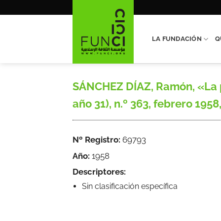
Saltar
al
contenido
LA FUNDACIÓN
Q
SÁNCHEZ DÍAZ, Ramón, «La po
año 31), n.º 363, febrero 1958
Nº Registro:
69793
Año:
1958
Descriptores:
Sin clasificación específica