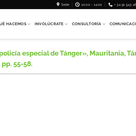
Sede
10:00 - 14:00
+ 34 91 543 4
UÉ HACEMOS
INVOLÚCRATE
CONSULTORÍA
COMUNICAC
licía especial de Tánger», Mauritania, Tán
, pp. 55-58.