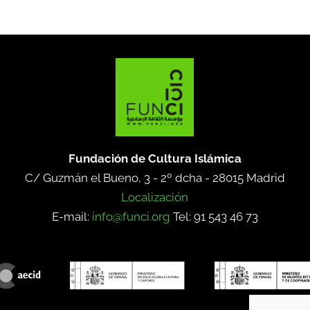
Fundación de Cultura Islámica
C/ Guzmán el Bueno, 3 - 2º dcha -
28015 Madrid
Localización
E-mail:
info@funci.org
Tel: 91 543 46 73