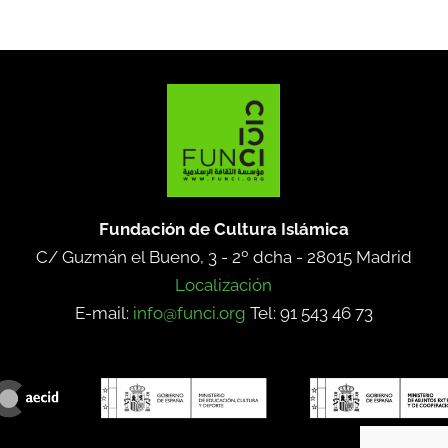
Fundación de Cultura Islámica
C/ Guzmán el Bueno, 3 - 2º dcha -
28015 Madrid
Localización
E-mail:
info@funci.org
Tel: 91 543 46 73