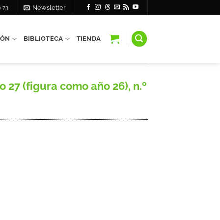
6 73
Newsletter
IÓN
BIBLIOTECA
TIENDA
 27 (figura como año 26), n.º