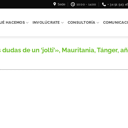
Sede
10:00 - 14:00
+ 34 91 543 4
UÉ HACEMOS
INVOLÚCRATE
CONSULTORÍA
COMUNICAC
das de un ‘jolti’», Mauritania, Tánger, año