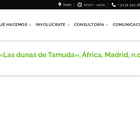
Sede
10:00 - 14:00
+ 34 91 543 4
UÉ HACEMOS
INVOLÚCRATE
CONSULTORÍA
COMUNICAC
Las dunas de Tamuda», África, Madrid, n.o