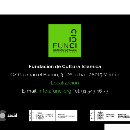
Fundación de Cultura Islámica
C/ Guzmán el Bueno, 3 - 2º dcha -
28015 Madrid
Localización
E-mail:
info@funci.org
Tel: 91 543 46 73