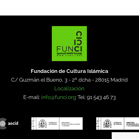
Fundación de Cultura Islámica
C/ Guzmán el Bueno, 3 - 2º dcha -
28015 Madrid
Localización
E-mail:
info@funci.org
Tel: 91 543 46 73