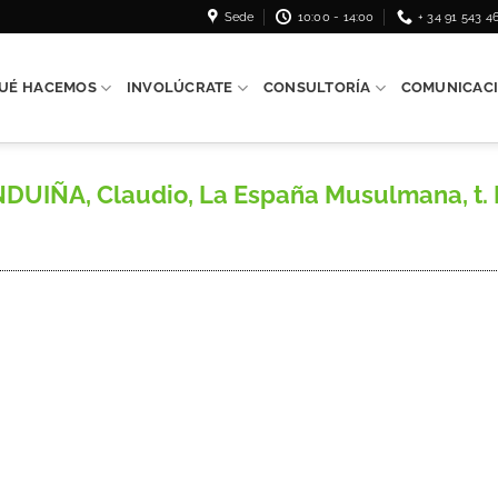
Sede
10:00 - 14:00
+ 34 91 543 4
UÉ HACEMOS
INVOLÚCRATE
CONSULTORÍA
COMUNICAC
, Claudio, La España Musulmana, t. I, s.