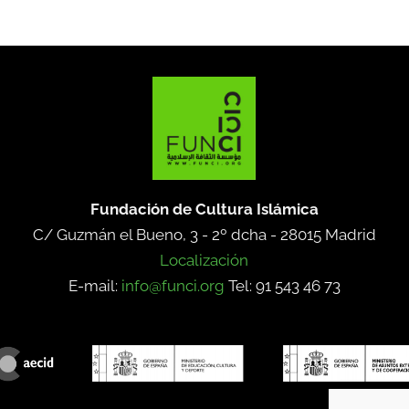
Fundación de Cultura Islámica
C/ Guzmán el Bueno, 3 - 2º dcha -
28015 Madrid
Localización
E-mail:
info@funci.org
Tel: 91 543 46 73