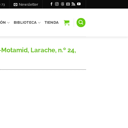
6 73
Newsletter
IÓN
BIBLIOTECA
TIENDA
Motamid, Larache, n.º 24,