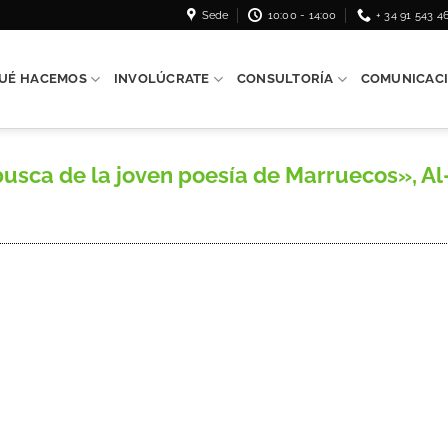
Sede
10:00 - 14:00
+ 34 91 543 4
UÉ HACEMOS
INVOLÚCRATE
CONSULTORÍA
COMUNICAC
usca de la joven poesía de Marruecos», Al-