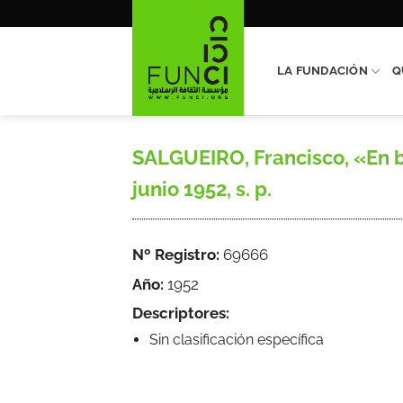
Saltar
al
contenido
LA FUNDACIÓN
Q
SALGUEIRO, Francisco, «En b
junio 1952, s. p.
Nº Registro:
69666
Año:
1952
Descriptores:
Sin clasificación específica