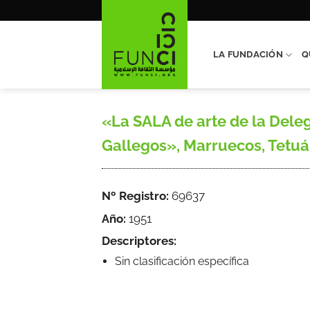
Saltar
al
contenido
LA FUNDACIÓN
Q
«La SALA de arte de la Deleg
Gallegos», Marruecos, Tetuán-
Nº Registro:
69637
Año:
1951
Descriptores:
Sin clasificación específica