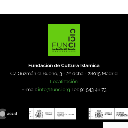
Fundación de Cultura Islámica
C/ Guzmán el Bueno, 3 - 2º dcha -
28015 Madrid
Localización
E-mail:
info@funci.org
Tel: 91 543 46 73