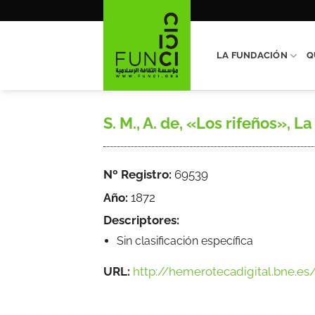
Saltar
al
contenido
LA FUNDACIÓN
Q
S. M., A. de, «Los rifeños», La
Nº Registro:
69539
Año:
1872
Descriptores:
Sin clasificación específica
URL:
http://hemerotecadigital.bne.es