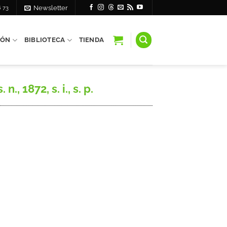
6 73
Newsletter
IÓN
BIBLIOTECA
TIENDA
, 1872, s. i., s. p.