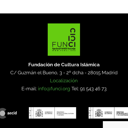
Fundación de Cultura Islámica
C/ Guzmán el Bueno, 3 - 2º dcha -
28015 Madrid
Localización
E-mail:
info@funci.org
Tel: 91 543 46 73