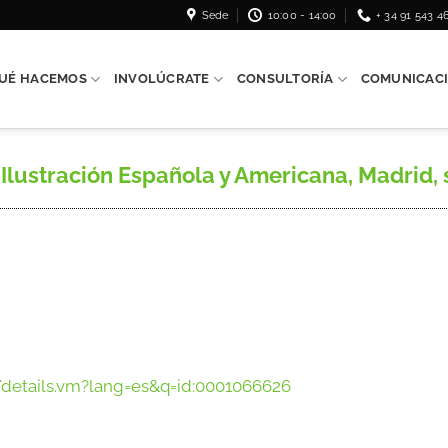
Sede
10:00 - 14:00
+ 34 91 543 4
UÉ HACEMOS
INVOLÚCRATE
CONSULTORÍA
COMUNICAC
 Ilustración Española y Americana, Madrid, s. n.
/details.vm?lang=es&q=id:0001066626