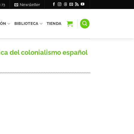
6 73
Newsletter
IÓN
BIBLIOTECA
TIENDA
ica del colonialismo español
.