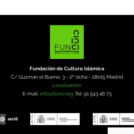
Fundación de Cultura Islámica
C/ Guzmán el Bueno, 3 - 2º dcha -
28015 Madrid
Localización
E-mail:
info@funci.org
Tel: 91 543 46 73