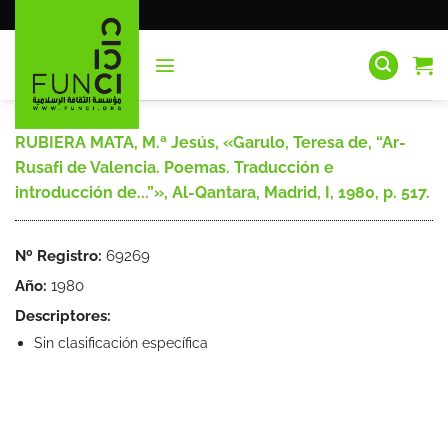
Saltar
al
contenido
RUBIERA MATA, M.ª Jesús, «Garulo, Teresa de, “Ar-
Rusafi de Valencia. Poemas. Traducción e
introducción de...”», Al-Qantara, Madrid, I, 1980, p. 517.
Nº Registro:
69269
Año:
1980
Descriptores:
Sin clasificación específica