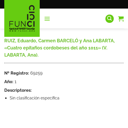
Saltar
al
contenido
RUIZ, Eduardo, Carmen BARCELÓ y Ana LABARTA,
«Cuatro epitafios cordobeses del año 1011» (V.
LABARTA, Ana).
Nº Registro:
69259
Año:
1
Descriptores:
Sin clasificación específica