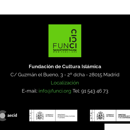
Fundación de Cultura Islámica
C/ Guzmán el Bueno, 3 - 2º dcha -
28015 Madrid
Localización
E-mail:
info@funci.org
Tel: 91 543 46 73