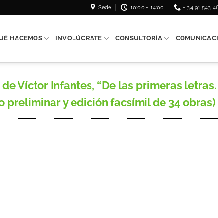
Sede
10:00 - 14:00
+ 34 91 543 4
UÉ HACEMOS
INVOLÚCRATE
CONSULTORÍA
COMUNICAC
e Víctor Infantes, “De las primeras letras. 
dio preliminar y edición facsímil de 34 obras