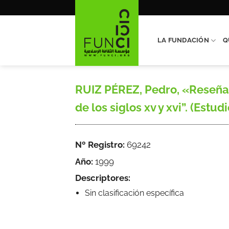
Saltar
al
contenido
LA FUNDACIÓN
Q
RUIZ PÉREZ, Pedro, «Reseña d
de los siglos xv y xvi”. (Estu
Nº Registro:
69242
Año:
1999
Descriptores:
Sin clasificación específica