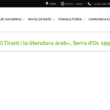
Sede
10:00 - 14:00
+ 34 91 543 4
UÉ HACEMOS
INVOLÚCRATE
CONSULTORÍA
COMUNICAC
Tirant i la literatura àrab», Serra d’Or, 199