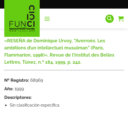
Saltar
al
contenido
«RESEÑA de Dominique Urvoy, “Averroès. Les
ambitions d’un intellectuel musulman” (París,
Flammarion, 1998)», Revue de l’Institut des Belles
Lettres, Túnez, n.º 184, 1999, p. 242.
Nº Registro:
68969
Año:
1999
Descriptores:
Sin clasificación específica