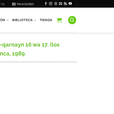
6 73
Newsletter
IÓN
BIBLIOTECA
TIENDA
qarnayn 16 wa 17. (los
nca, 1989.