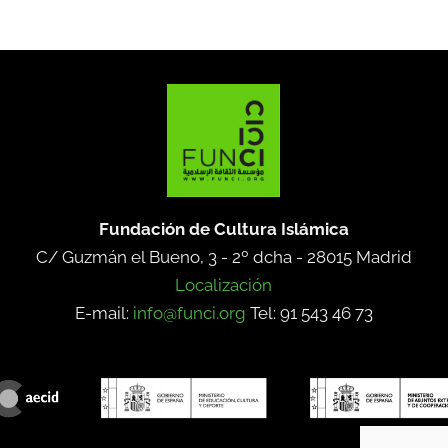
Fundación de Cultura Islámica
C/ Guzmán el Bueno, 3 - 2º dcha -
28015 Madrid
Localización
E-mail:
info@funci.org
Tel: 91 543 46 73