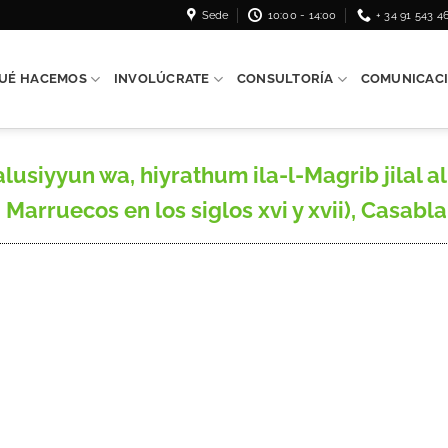
Sede
10:00 - 14:00
+ 34 91 543 4
UÉ HACEMOS
INVOLÚCRATE
CONSULTORÍA
COMUNICAC
iyyun wa, hiyrathum ila-l-Magrib jilal al-
Marruecos en los siglos xvi y xvii), Casabla