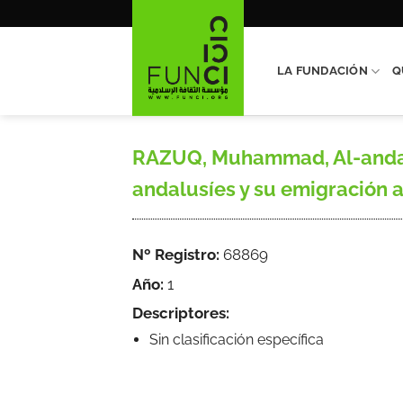
Saltar
al
contenido
LA FUNDACIÓN
Q
RAZUQ, Muhammad, Al-andalus
andalusíes y su emigración a 
Nº Registro:
68869
Año:
1
Descriptores:
Sin clasificación específica