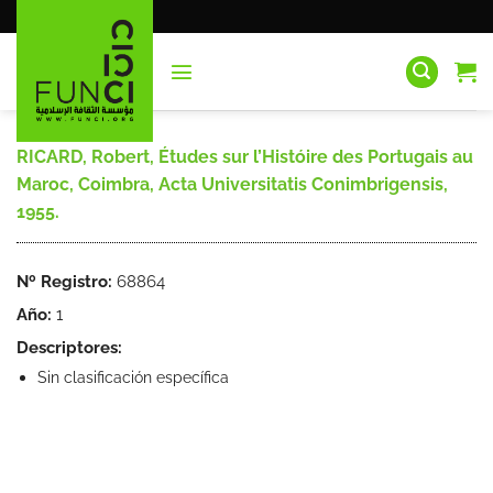
Saltar
al
contenido
RICARD, Robert, Études sur l’Históire des Portugais au
Maroc, Coimbra, Acta Universitatis Conimbrigensis,
1955.
Nº Registro:
68864
Año:
1
Descriptores:
Sin clasificación específica