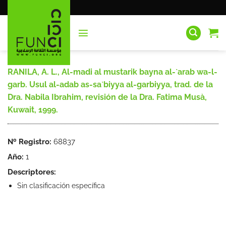
Saltar
al
contenido
RANILA, A. L., Al-madi al mustarik bayna al-`arab wa-l-
garb. Usul al-adab as-sa`biyya al-garbiyya, trad. de la
Dra. Nabila Ibrahim, revisión de la Dra. Fatima Musà,
Kuwait, 1999.
Nº Registro:
68837
Año:
1
Descriptores:
Sin clasificación específica