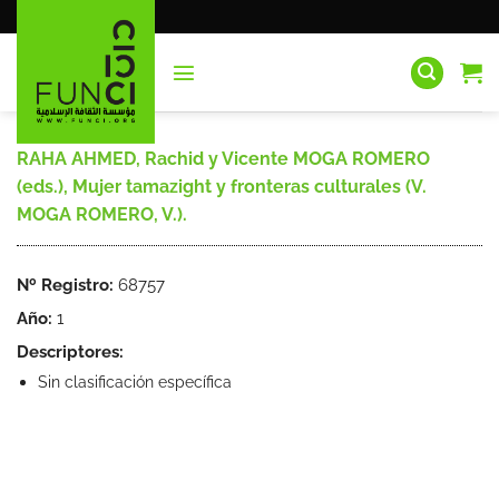
Saltar
al
contenido
RAHA AHMED, Rachid y Vicente MOGA ROMERO
(eds.), Mujer tamazight y fronteras culturales (V.
MOGA ROMERO, V.).
Nº Registro:
68757
Año:
1
Descriptores:
Sin clasificación específica