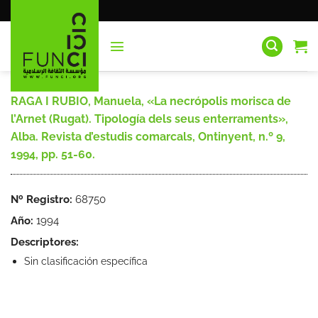
Saltar
al
contenido
RAGA I RUBIO, Manuela, «La necrópolis morisca de
l’Arnet (Rugat). Tipología dels seus enterraments»,
Alba. Revista d’estudis comarcals, Ontinyent, n.º 9,
1994, pp. 51-60.
Nº Registro:
68750
Año:
1994
Descriptores:
Sin clasificación específica