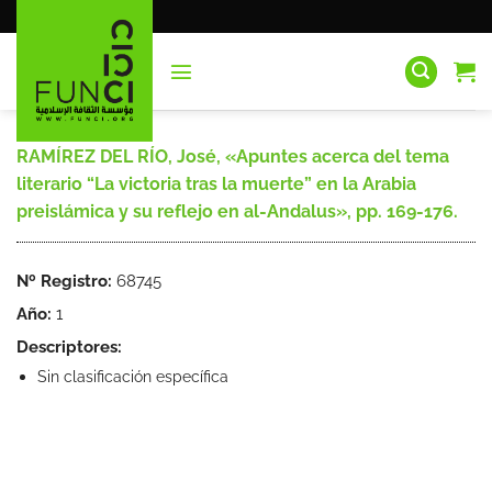
Saltar
al
contenido
RAMÍREZ DEL RÍO, José, «Apuntes acerca del tema
literario “La victoria tras la muerte” en la Arabia
preislámica y su reflejo en al-Andalus», pp. 169-176.
Nº Registro:
68745
Año:
1
Descriptores:
Sin clasificación específica