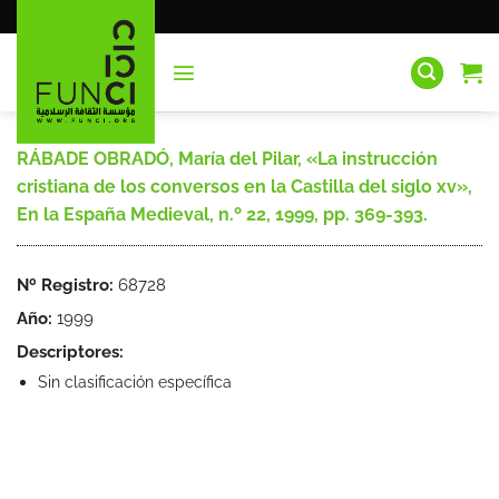
Saltar
al
contenido
RÁBADE OBRADÓ, María del Pilar, «La instrucción
cristiana de los conversos en la Castilla del siglo xv»,
En la España Medieval, n.º 22, 1999, pp. 369-393.
Nº Registro:
68728
Año:
1999
Descriptores:
Sin clasificación específica