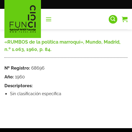
Saltar
al
contenido
«RUMBOS de la política marroquí», Mundo, Madrid,
n.º 1.063, 1960, p. 84.
Nº Registro:
68696
Año:
1960
Descriptores:
Sin clasificación específica