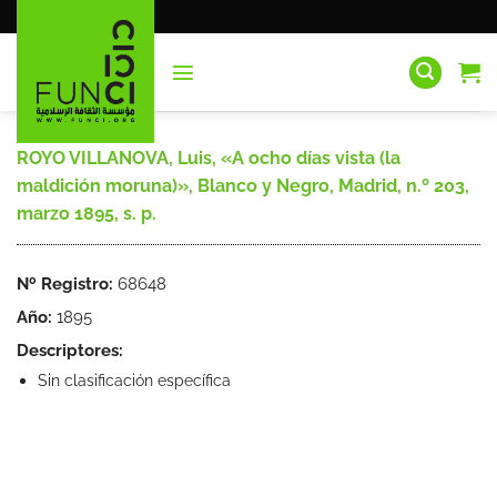
Saltar
al
contenido
ROYO VILLANOVA, Luis, «A ocho días vista (la
maldición moruna)», Blanco y Negro, Madrid, n.º 203,
marzo 1895, s. p.
Nº Registro:
68648
Año:
1895
Descriptores:
Sin clasificación específica