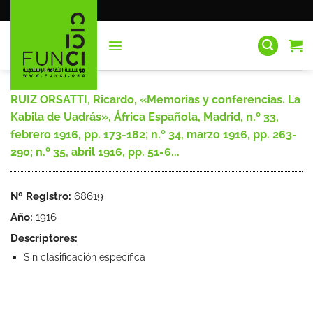
Saltar
al
contenido
RUIZ ORSATTI, Ricardo, «Memorias y conferencias. La
Kabila de Uadrás», África Española, Madrid, n.º 33,
febrero 1916, pp. 173-182; n.º 34, marzo 1916, pp. 263-
290; n.º 35, abril 1916, pp. 51-6...
Nº Registro:
68619
Año:
1916
Descriptores:
Sin clasificación específica